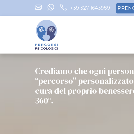
+39 327 1643989
PRENO
Crediamo che ogni persona
“percorso” pers onalizzato
cura del proprio benesser
360°.