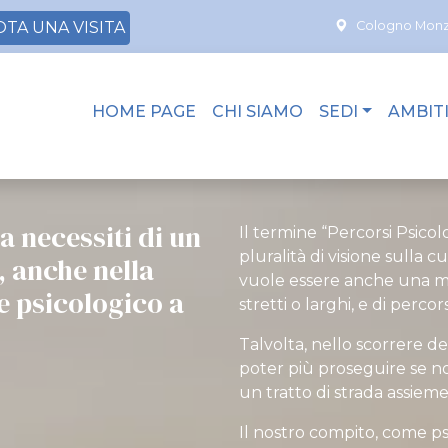
TA UNA VISITA
Cologno Mon
HOME PAGE
CHI SIAMO
SEDI
AMBIT
 necessiti di un
Il termine “Percorsi Psicolo
pluralità di visione sulla c
, anche nella
vuole essere anche una meta
e psicologico a
stretti o larghi, e di percors
Talvolta, nello scorrere de
poter più proseguire se n
un tratto di strada assieme
Il nostro compito, come psi